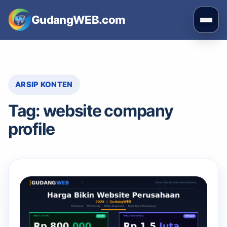
Skip
GudangWEB.com
to
Buka
content
men
ARSIP KONTEN
Tag:
website company
profile