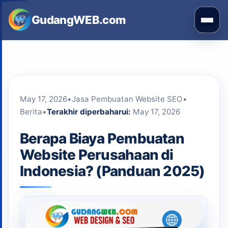
Skip
GudangWEB.com
to
Buka
content
men
May 17, 2026
•
Jasa Pembuatan Website SEO
•
Berita
•
Terakhir diperbaharui:
May 17, 2026
Berapa Biaya Pembuatan
Website Perusahaan di
Indonesia? (Panduan 2025)