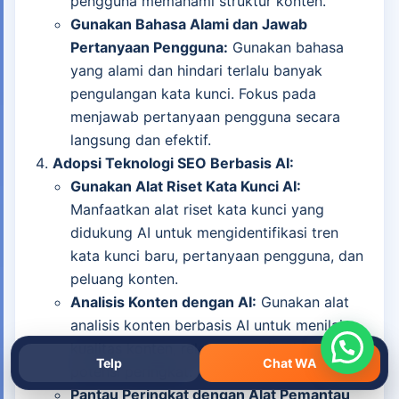
pengguna memahami struktur konten.
Gunakan Bahasa Alami dan Jawab
Pertanyaan Pengguna:
Gunakan bahasa
yang alami dan hindari terlalu banyak
pengulangan kata kunci. Fokus pada
menjawab pertanyaan pengguna secara
langsung dan efektif.
Adopsi Teknologi SEO Berbasis AI:
Gunakan Alat Riset Kata Kunci AI:
Manfaatkan alat riset kata kunci yang
didukung AI untuk mengidentifikasi tren
kata kunci baru, pertanyaan pengguna, dan
peluang konten.
Analisis Konten dengan AI:
Gunakan alat
analisis konten berbasis AI untuk menilai
kualitas konten, relevansi topik, dan
Telp
Chat WA
potensi peringkat.
Pantau Peringkat dengan Alat Pemantau