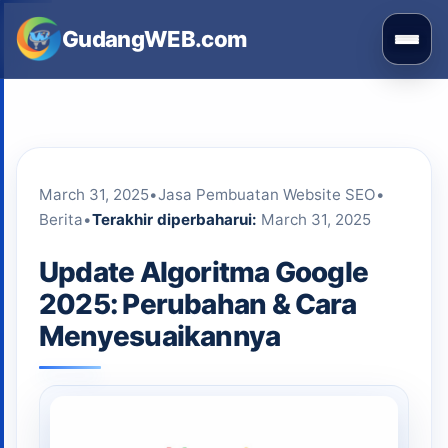
Skip
GudangWEB.com
to
Buka
content
men
March 31, 2025
•
Jasa Pembuatan Website SEO
•
Berita
•
Terakhir diperbaharui:
March 31, 2025
Update Algoritma Google
2025: Perubahan & Cara
Menyesuaikannya