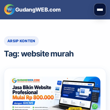
Skip
GudangWEB.com
to
Buka
content
men
ARSIP KONTEN
Tag:
website murah