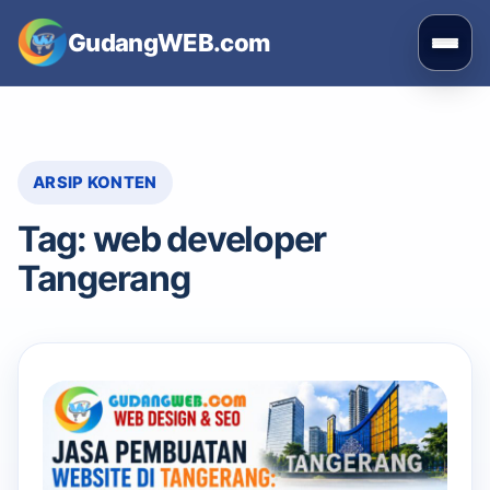
Skip
GudangWEB.com
to
Buka
content
men
ARSIP KONTEN
Tag:
web developer
Tangerang