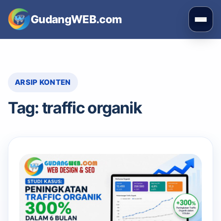
Skip
GudangWEB.com
to
Buka
content
men
ARSIP KONTEN
Tag:
traffic organik