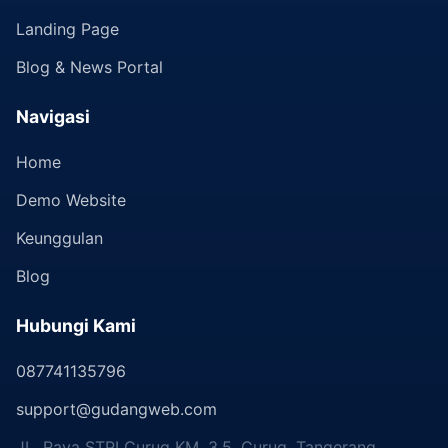
Landing Page
Blog & News Portal
Navigasi
Home
Demo Website
Keunggulan
Blog
Hubungi Kami
087741135796
support@gudangweb.com
JL. Raya STPI Curug KM. 3.5, Curug, Tangerang,