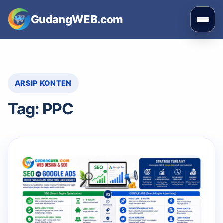
Skip
GudangWEB.com
to
Buka
content
men
ARSIP KONTEN
Tag:
PPC