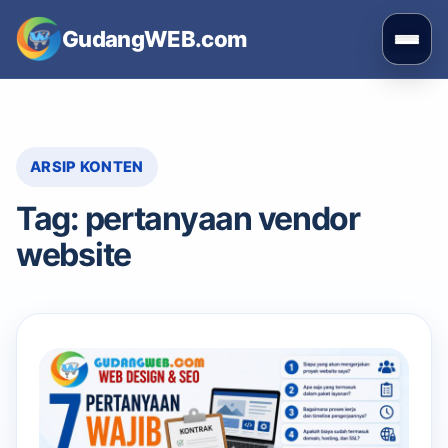
Skip
GudangWEB.com
to
Buka
content
men
ARSIP KONTEN
Tag:
pertanyaan vendor
website