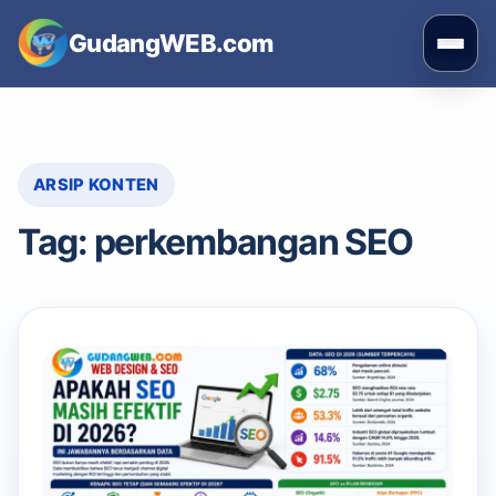
Skip
GudangWEB.com
to
Buka
content
men
ARSIP KONTEN
Tag:
perkembangan SEO