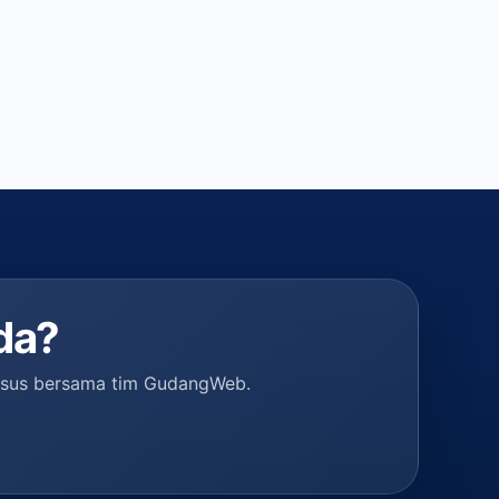
da?
husus bersama tim GudangWeb.