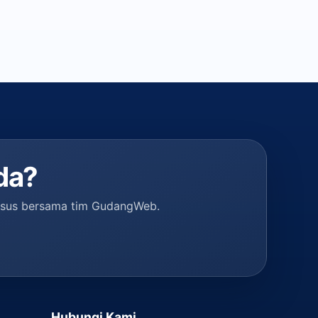
da?
husus bersama tim GudangWeb.
Hubungi Kami