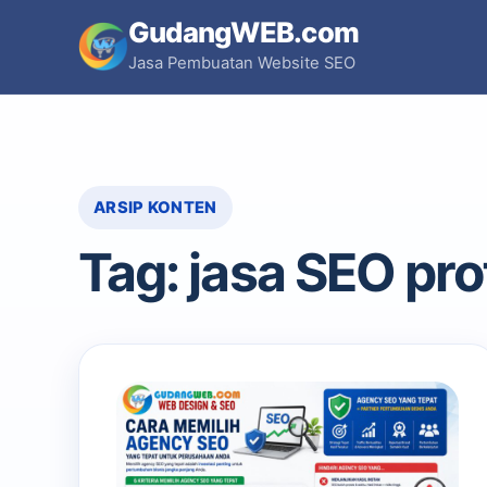
Skip
GudangWEB.com
to
Jasa Pembuatan Website SEO
content
ARSIP KONTEN
Tag:
jasa SEO pro