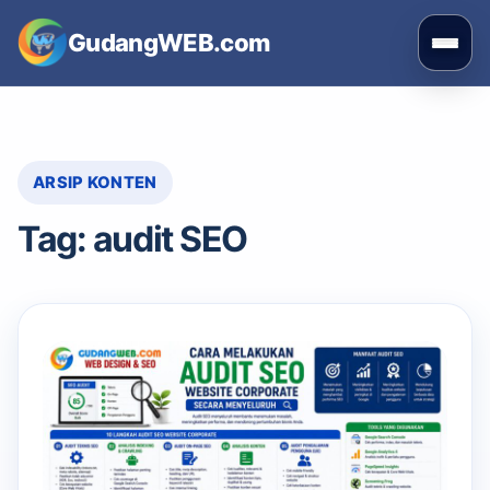
Skip
GudangWEB.com
to
Buka
content
men
ARSIP KONTEN
Tag:
audit SEO