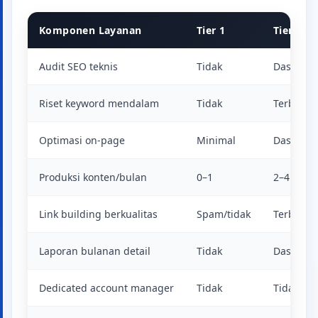
Komponen Layanan
Tier 1
Tier 2
Audit SEO teknis
Tidak
Dasar
Riset keyword mendalam
Tidak
Terbatas
Optimasi on-page
Minimal
Dasar
Produksi konten/bulan
0–1
2–4
Link building berkualitas
Spam/tidak
Terbatas
Laporan bulanan detail
Tidak
Dasar
Dedicated account manager
Tidak
Tidak