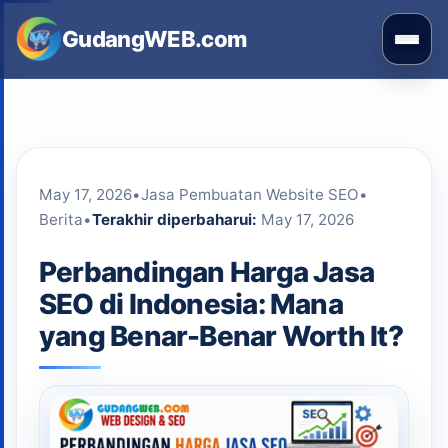
Skip
GudangWEB.com
to
Buka
content
men
May 17, 2026
•
Jasa Pembuatan Website SEO
•
Berita
•
Terakhir diperbaharui:
May 17, 2026
Perbandingan Harga Jasa
SEO di Indonesia: Mana
yang Benar-Benar Worth It?