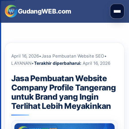
Skip
GudangWEB.com
to
Buka
content
men
April 16, 2026
•
Jasa Pembuatan Website SEO
•
LAYANAN
•
Terakhir diperbaharui:
April 16, 2026
Jasa Pembuatan Website
Company Profile Tangerang
untuk Brand yang Ingin
Terlihat Lebih Meyakinkan